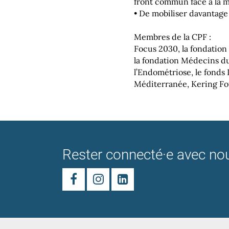
front commun face à la 
• De mobiliser davantage 
Membres de la CPF :
Focus 2030, la fondation
la fondation Médecins du
l’Endométriose, le fonds
Méditerranée, Kering Fo
Rester connecté·e avec no


