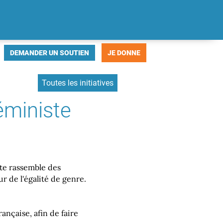

Français
DEMANDER UN SOUTIEN
JE DONNE

Toutes les initiatives
éministe
ste rassemble des
r de l'égalité de genre.
ançaise, afin de faire