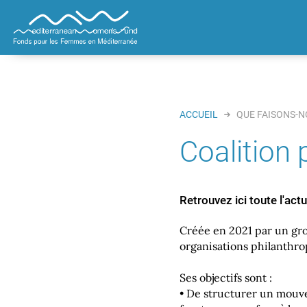

QUI SOMMES-NOUS ?
QUE FAISONS
ACCUEIL
QUE FAISONS-N

Coalition 
Retrouvez ici toute l'act
Créée en 2021 par un gro
organisations philanthro
Ses objectifs sont :
• De structurer un mouvem