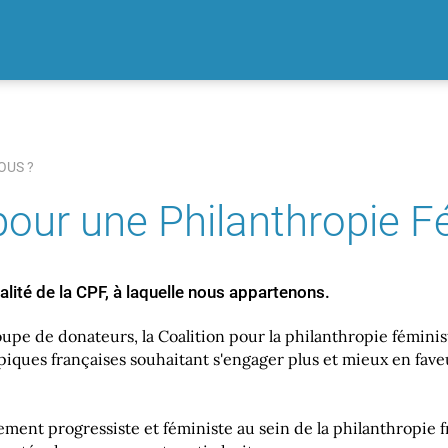
-NOUS ?
AGIR
ACTUALITÉS
APPELS À CANDIDATURES
OUS ?
pour une Philanthropie F
ualité de la CPF, à laquelle nous appartenons.
upe de donateurs, la Coalition pour la philanthropie fémini
piques françaises souhaitant s'engager plus et mieux en faveu
ent progressiste et féministe au sein de la philanthropie fr